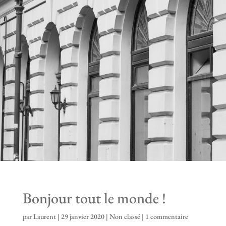
Bonjour tout le monde !
par
Laurent
|
29 janvier 2020
|
Non classé
|
1 commentaire